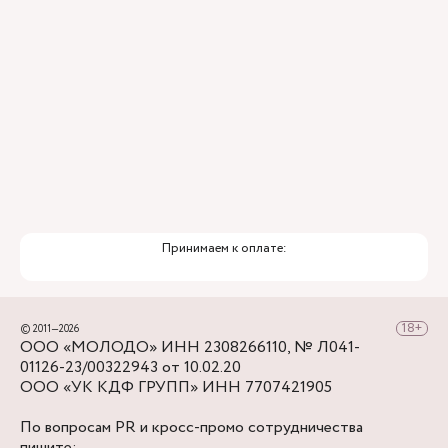
Премиальный уровень сервиса
Служба заботы о пациентах
Принимаем к оплате:
© 2011—2026
ООО «МОЛОДО» ИНН 2308266110, № Л041-
01126-23/00322943 от 10.02.20
ООО «УК КДФ ГРУПП» ИНН 7707421905
По вопросам PR и кросс-промо сотрудничества
пишите: