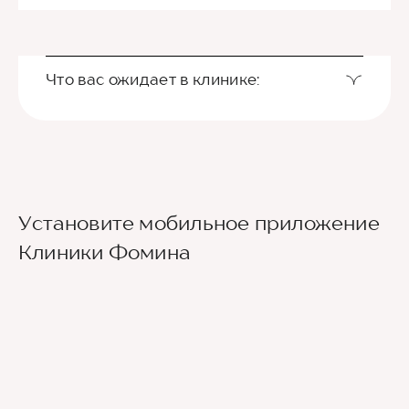
Что вас ожидает в клинике:
Установите мобильное приложение
Клиники Фомина
Ведущие врачи региона
Современное экспертное оборудование
Контроль всех этапов лечения с помощью
ИИ
Привлечение федеральных экспертов