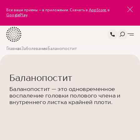
Все ваши приемы — в приложении. Скачать в
AppStore
, в
GooglePlay
.
Главная
Заболевания
Баланопостит
Баланопостит
Баланопостит — это одновременное
воспаление головки полового члена и
внутреннего листка крайней плоти.