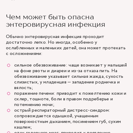
Чем может быть опасна
энтеровирусная инфекция
Обычно энтеровирусная инфекция проходит
достаточно легко. Но иногда, особенно у
ослабленных и маленьких детей, она может протекать
с осложнениями:
сильное обезвоживание: чаще возникает у малышей
на фоне рвоты и диареи и из-за отказа пить. На
обезвоживание указывает сильная жажда, сухость
слизистых, у младенцев — западение родничка и
вялость;
поражение печени: приводит к пожелтению кожи и
склер, тошноте, боли в правом подреберье и
потемнению мочи;
острый респираторный дистресс-синдром:
сопровождается одышкой, учащенным
поверхностным дыханием, посинением губ, сухим
кашлем;
отек головного мозг: приводит к появлению