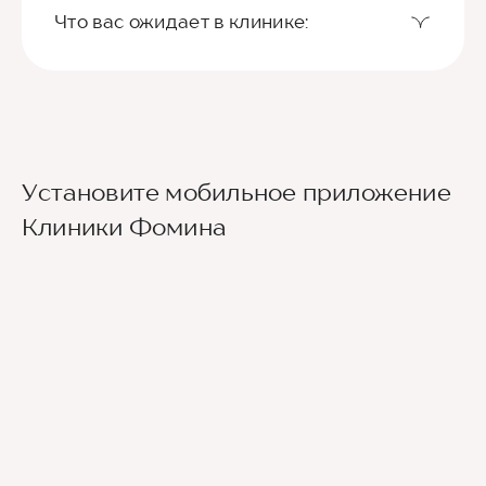
Что вас ожидает в клинике:
Установите мобильное приложение
Клиники Фомина
Ведущие врачи региона
Современное экспертное оборудование
Контроль всех этапов лечения с помощью
ИИ
Привлечение федеральных экспертов
Премиальный уровень сервиса
Служба заботы о пациентах