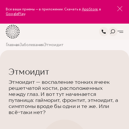
Все ваши приемы — в приложении. Скачать в
AppStore
, в
GooglePlay
.
Главная
Заболевания
Этмоидит
Этмоидит
Этмоидит — воспаление тонких ячеек
решетчатой кости, расположенных
между глаз. И вот тут начинается
путаница: гайморит, фронтит, этмоидит, а
симптомы вроде бы одни и те же. Или
всё-таки нет?