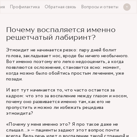
ния
Профилактика
Обратная связь
Вопросы и ответы
Почему воспаляется именно
решетчатый лабиринт?
Этмоидит не начинается резко: пару дней болит
голова, закладывает нос, вроде бы ничего необычного.
Вот именно поэтому его легко недооценить, а когда
появляются осложнения, становится ясно: момент,
когда можно было обойтись простым лечением, уже
позади.
И вот тут начинается то, что часто остается за
кадром: что это за воспаление между глазом и носом,
почему оно развивается именно там, как его не
пропустить и можно ли избежать рецидива
этмоидита?
«Почему у меня именно это? Я про такое даже не
слышал…» — пациенты задают этот вопрос почти
всегда. Ведь речь идет о воспалении такой странной и