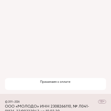
ИИ
Привлечение федеральных экспертов
Премиальный уровень сервиса
Служба заботы о пациентах
Принимаем к оплате:
© 2011—2026
ООО «МОЛОДО» ИНН 2308266110, № Л041-