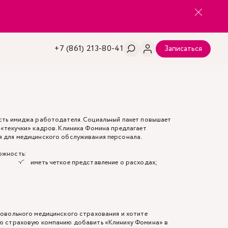
+7 (861) 213-80-41
Записаться
сть имиджа работодателя. Социальный пакет повышает
 «текучки» кадров. Клиника Фомина предлагает
я для медицинского обслуживания персонала.
ожность:
иметь четкое представление о расходах;
ровольного медицинского страхования и хотите
ою страховую компанию добавить «Клинику Фомина» в