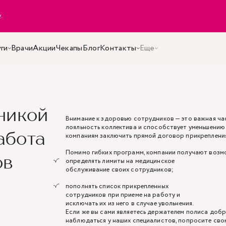
y
.
ги
Врачи
Акции
Чекапы
Блог
Контакты
Еще
никой
Внимание к здоровью сотрудников — это важная ча
лояльность коллектива и способствует уменьшению
абота
компаниям заключить прямой договор прикреплени
Помимо гибких программ, компании получают возм
ов
определять лимиты на медицинское
обслуживание своих сотрудников;
пополнять список прикрепленных
сотрудников при приеме на работу и
исключать их из него в случае увольнения.
Если же вы сами являетесь держателем полиса доб
наблюдаться у наших специалистов, попросите св