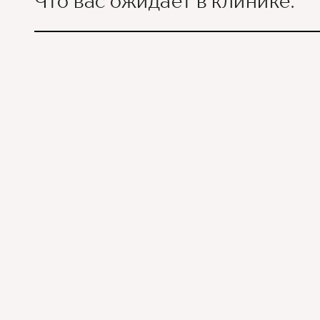
Что вас ожидает в клинике:
Ведущие врачи региона
Современное экспертное
Контроль всех этапов л
Привлечение федеральн
Премиальный уровень се
Служба заботы о пациен