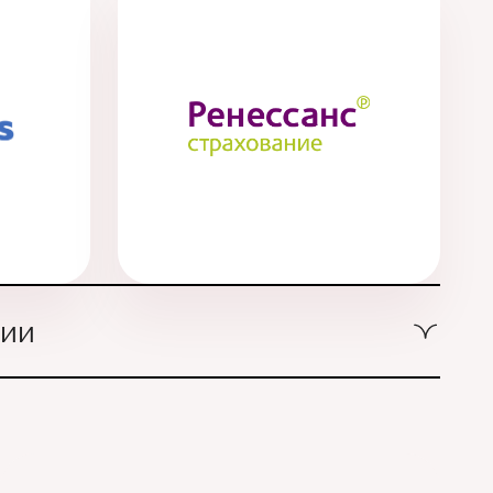
нии
Ингосстрах
СоюзМедСервис
РенКлиника