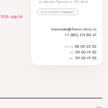
ул. Красных Партизан, д. 359, оф.14
Регион МедСервис
→ Построить маршрут
ООО "Гелиос"
 359, оф.14
krasnodar@fomin-clinic.ru
+7 (861) 213-80-41
пн-пт
08:00-20:00
сб
09:00-19:00
вс
09:00-19:00