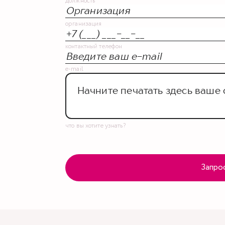
должность
организация
контактный телефон
e-mail
что вы хотите узнать?
Запро