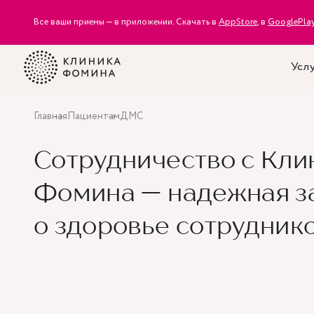
Все ваши приемы — в приложении. Скачать в
AppStore
, в
GooglePla
Услу
Главная
Пациентам
ДМС
Сотрудничество с Кли
Фомина — надежная з
о здоровье сотрудник