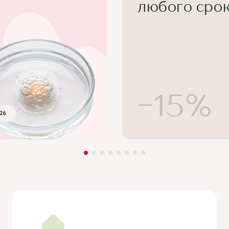
любого сро
-15%
026