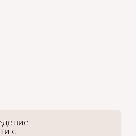
едение
ти с