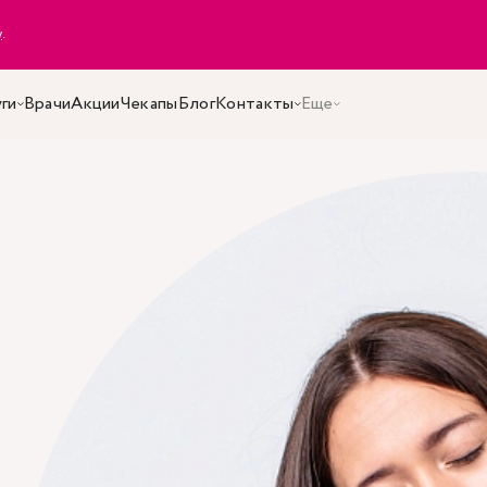
y
.
ги
Врачи
Акции
Чекапы
Блог
Контакты
Еще