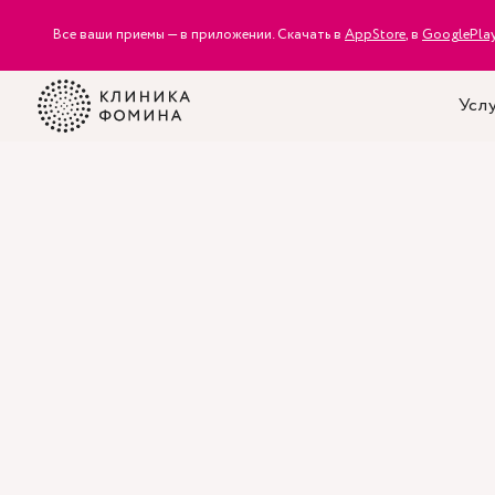
Все ваши приемы — в приложении. Скачать в
AppStore
, в
GooglePla
Услу