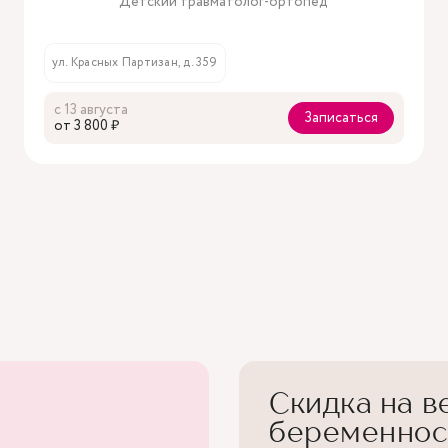
Детский травматолог-ортопед
ул. Красных Партизан, д. 359
с 13 августа
Записаться
oт 3 800 ₽
Скидка на в
беременнос