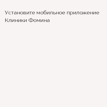
Установите мобильное приложение
Клиники Фомина
Ведущие врачи региона
Современное экспертное оборудование
Контроль всех этапов лечения с помощью
ИИ
Привлечение федеральных экспертов
Премиальный уровень сервиса
Служба заботы о пациентах