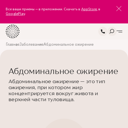
Все ваши приемы — в приложении. Скачать в
AppStore
, в
GooglePlay
.
Главная
Заболевания
Абдоминальное ожирение
Абдоминальное ожирение
Абдоминальное ожирение — это тип
ожирения, при котором жир
концентрируется вокруг живота и
верхней части туловища.