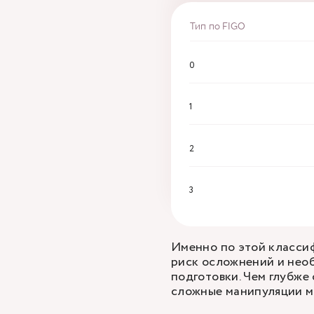
Тип по FIGO
0
1
2
3
Именно по этой классиф
риск осложнений и нео
подготовки. Чем глубже
сложные манипуляции мо