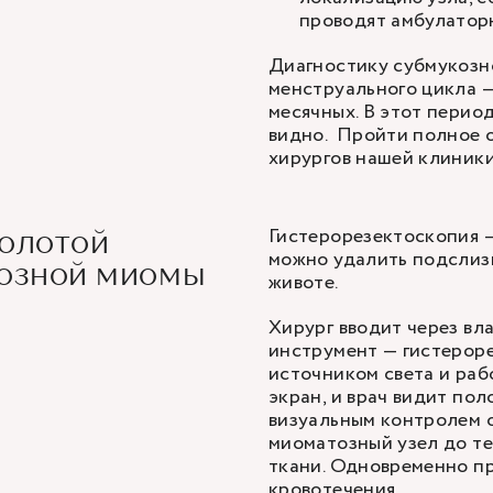
проводят амбулаторн
Диагностику субмукозн
менструального цикла —
месячных. В этот перио
видно. Пройти полное 
хирургов
нашей клиники
Гистерорезектоскопия —
золотой
можно удалить подслизи
козной миомы
животе.
Хирург вводит через вл
инструмент — гистероре
источником света и раб
экран, и врач видит пол
визуальным контролем 
миоматозный узел до те
ткани. Одновременно пр
кровотечения.