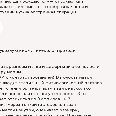
а иногда «рождаются» — опускаются в
зывают сильные схваткообразные боли и
итуации нужна экстренная операция.
укозную миому, гинеколог проводит
нить размеры матки и деформацию ее полости,
уру миомы;
И с контрастированием). В полость матки
р вводят стерильный физиологический раствор.
т стенки органа, и врач видит, насколько
л в полость и есть ли у него ножка. Это
т отличить тип 0 от типов 1 и 2;
ия. Через тонкий гистероскоп врач
 матки изнутри, оценивает размеры,
состояние слизистой оболочки. Процедуру