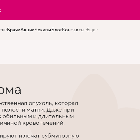
y
.
ги
Врачи
Акции
Чекапы
Блог
Контакты
Еще
ома
ственная опухоль, которая
 полости матки. Даже при
к обильным и длительным
ричиной кровотечений.
тируют и лечат субмукозную