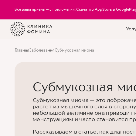
Все ваши приемы — в приложении. Скачать в
AppStore
, в
GooglePla
Услу
Главная
Заболевания
Субмукозная миома
Субмукозная ми
Субмукозная миома — это доброкаче
растет из мышечного слоя в сторону
небольшой величине она приводит 
менструациям и часто становится п
Рассказываем в статье, как диагнос