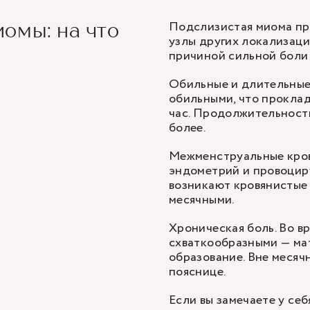
Подслизистая миома пр
омы: на что
узлы других локализаци
причиной сильной боли 
Обильные и длительные
обильными, что прокла
час. Продолжительность
более.
Межменструальные кров
эндометрий и провоцир
возникают кровянистые 
месячными.
Хроническая боль. Во в
схваткообразными — ма
образование. Вне месяч
пояснице.
Если вы замечаете у се