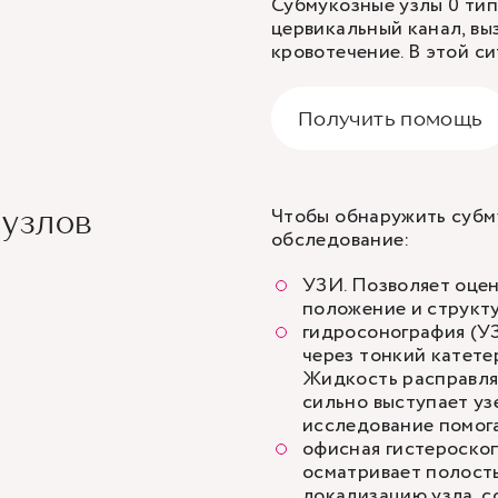
Субмукозные узлы 0 тип
цервикальный канал, вы
кровотечение. В этой с
Получить помощь
Чтобы обнаружить субм
 узлов
обследование:
УЗИ
. Позволяет оце
положение и структ
гидросонография (УЗ
через тонкий катете
Жидкость расправляе
сильно выступает узе
исследование помогае
офисная гистероскоп
осматривает полость
локализацию узла, 