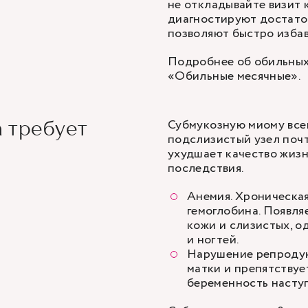
не откладывайте визит 
диагностируют достато
позволяют быстро избав
Подробнее об обильных
«Обильные месячные»
.
Субмукозную миому все
 требует
подслизистый узел почт
ухудшает качество жизн
последствия.
Анемия. Хроническа
гемоглобина. Появля
кожи и слизистых, о
и ногтей.
Нарушение репродук
матки и препятствуе
беременность наступ