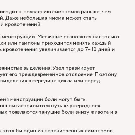
иводит к появлению симптомов раньше, чем
й. Даже небольшая миома может стать
и кровотечений.
 менструации. Месячные становятся настолько
дки или тампоны приходится менять каждый
 кровотечения увеличивается до 7–10 дней и
янистые выделения. Узел травмирует
ует его преждевременное отслоение. Поэтому
выделения в середине цикла или перед
ремя менструации боли могут быть
тка пытается вытолкнуть «чужеродное»
ных появляются тянущие боли внизу живота и в
бя хотя бы один из перечисленных симптомов,